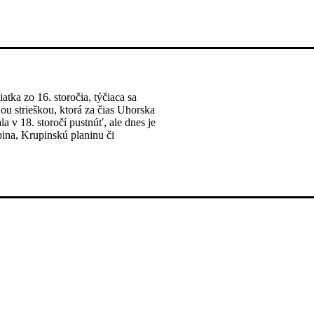
tka zo 16. storočia, týčiaca sa
u strieškou, ktorá za čias Uhorska
a v 18. storočí pustnúť, ale dnes je
ina, Krupinskú planinu či