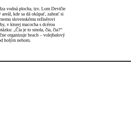
dza vodná plocha, tzv. Lom Devičie
areál, kde sa dá okúpať, zahrať si
ávnemu slovenskému režisérovi
aby, v ktorej macocha s dcérou
tázku: „Čia je to smola, čia, čia?“
čne organizuje beach – volejbalový
pod holým nebom.