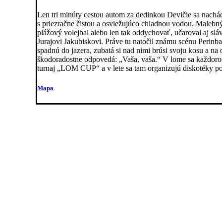
Len tri minúty cestou autom za dedinkou Devičie sa nachá
s priezračne čistou a osviežujúco chladnou vodou. Malebný 
plážový volejbal alebo len tak oddychovať, učaroval aj sl
Jurajovi Jakubiskovi. Práve tu natočil známu scénu Perinb
spadnú do jazera, zubatá si nad nimi brúsi svoju kosu a na o
škodoradostne odpovedá: „Vaša, vaša.“ V lome sa každoro
turnaj „LOM CUP“ a v lete sa tam organizujú diskotéky 
Mapa