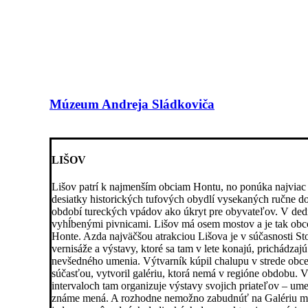
Múzeum Andreja Sládkoviča
LIŠOV
Lišov patrí k najmenším obciam Hontu, no ponúka najviac 
desiatky historických tufových obydlí vysekaných ručne do 
období tureckých vpádov ako úkryt pre obyvateľov. V dedi
vyhĺbenými pivnicami. Lišov má osem mostov a je tak obc
Honte. Azda najväčšou atrakciou Lišova je v súčasnosti St
vernisáže a výstavy, ktoré sa tam v lete konajú, prichádza
nevšedného umenia. Výtvarník kúpil chalupu v strede obce a
súčasťou, vytvoril galériu, ktorá nemá v regióne obdobu. 
intervaloch tam organizuje výstavy svojich priateľov – ume
známe mená. A rozhodne nemožno zabudnúť na Galériu ma