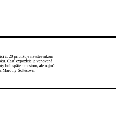
ci č. 20 približuje návštevníkom
nsku. Časť expozície je venovaná
ty boli späté s mestom, ale najmä
a Maróthy-Šoltésová.