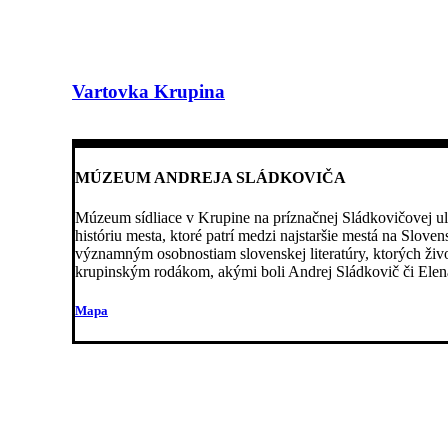
Vartovka Krupina
MÚZEUM ANDREJA SLÁDKOVIČA
Múzeum sídliace v Krupine na príznačnej Sládkovičovej uli
históriu mesta, ktoré patrí medzi najstaršie mestá na Slove
významným osobnostiam slovenskej literatúry, ktorých živo
krupinským rodákom, akými boli Andrej Sládkovič či Elen
Mapa