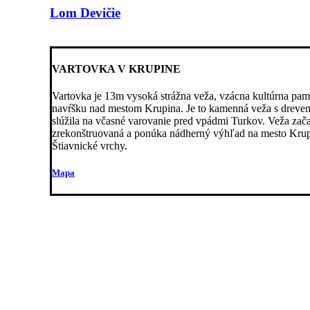
Lom Devičie
VARTOVKA V KRUPINE
Vartovka je 13m vysoká strážna veža, vzácna kultúrna pamia
navŕšku nad mestom Krupina. Je to kamenná veža s dreveno
slúžila na včasné varovanie pred vpádmi Turkov. Veža začal
zrekonštruovaná a ponúka nádherný výhľad na mesto Krup
Štiavnické vrchy.
Mapa