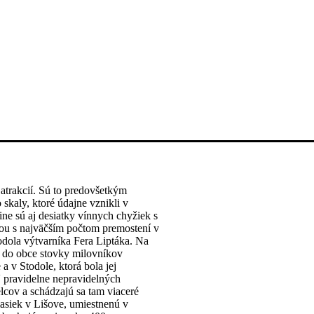
atrakcií. Sú to predovšetkým
skaly, ktoré údajne vznikli v
ne sú aj desiatky vínnych chyžiek s
ou s najväčším počtom premostení v
odola výtvarníka Fera Liptáka. Na
jú do obce stovky milovníkov
 v Stodole, ktorá bola jej
V pravidelne nepravidelných
lcov a schádzajú sa tam viaceré
siek v Lišove, umiestnenú v